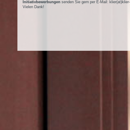
Initiativbewerbungen
senden Sie gern per E-Mail:
klier(at)klier
Vielen Dank!