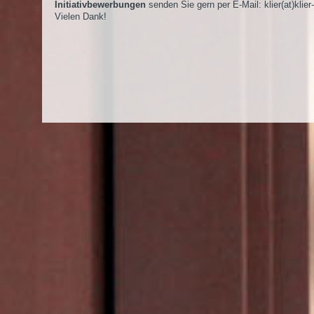
Initiativbewerbungen
senden Sie gern per E-Mail:
klier(at)klier
Vielen Dank!