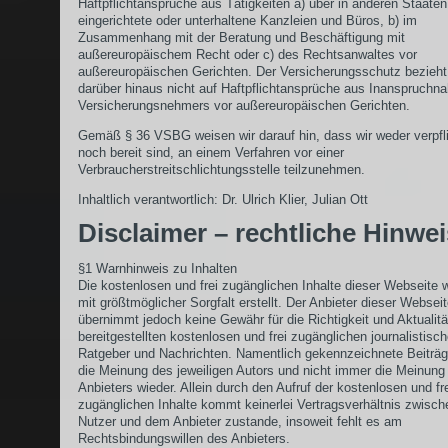
Haftpflichtansprüche aus Tätigkeiten a) über in anderen Staaten
eingerichtete oder unterhaltene Kanzleien und Büros, b) im
Zusammenhang mit der Beratung und Beschäftigung mit
außereuropäischem Recht oder c) des Rechtsanwaltes vor
außereuropäischen Gerichten. Der Versicherungsschutz bezieht
darüber hinaus nicht auf Haftpflichtansprüche aus Inanspruch
Versicherungsnehmers vor außereuropäischen Gerichten.
Gemäß § 36 VSBG weisen wir darauf hin, dass wir weder verpfli
noch bereit sind, an einem Verfahren vor einer
Verbraucherstreitschlichtungsstelle teilzunehmen.
Inhaltlich verantwortlich: Dr. Ulrich Klier, Julian Ott
Disclaimer – rechtliche Hinwe
§1 Warnhinweis zu Inhalten
Die kostenlosen und frei zugänglichen Inhalte dieser Webseite 
mit größtmöglicher Sorgfalt erstellt. Der Anbieter dieser Websei
übernimmt jedoch keine Gewähr für die Richtigkeit und Aktualitä
bereitgestellten kostenlosen und frei zugänglichen journalistisc
Ratgeber und Nachrichten. Namentlich gekennzeichnete Beiträ
die Meinung des jeweiligen Autors und nicht immer die Meinung
Anbieters wieder. Allein durch den Aufruf der kostenlosen und fr
zugänglichen Inhalte kommt keinerlei Vertragsverhältnis zwisc
Nutzer und dem Anbieter zustande, insoweit fehlt es am
Rechtsbindungswillen des Anbieters.