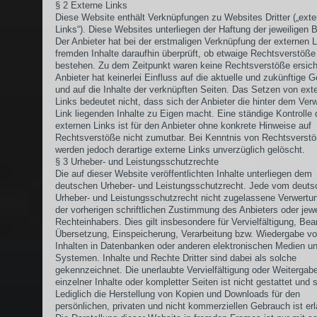
§ 2 Externe Links
Diese Website enthält Verknüpfungen zu Websites Dritter („exte
Links“). Diese Websites unterliegen der Haftung der jeweiligen B
Der Anbieter hat bei der erstmaligen Verknüpfung der externen L
fremden Inhalte daraufhin überprüft, ob etwaige Rechtsverstöße
bestehen. Zu dem Zeitpunkt waren keine Rechtsverstöße ersicht
Anbieter hat keinerlei Einfluss auf die aktuelle und zukünftige G
und auf die Inhalte der verknüpften Seiten. Das Setzen von ext
Links bedeutet nicht, dass sich der Anbieter die hinter dem Ver
Link liegenden Inhalte zu Eigen macht. Eine ständige Kontrolle 
externen Links ist für den Anbieter ohne konkrete Hinweise auf
Rechtsverstöße nicht zumutbar. Bei Kenntnis von Rechtsverst
werden jedoch derartige externe Links unverzüglich gelöscht.
§ 3 Urheber- und Leistungsschutzrechte
Die auf dieser Website veröffentlichten Inhalte unterliegen dem
deutschen Urheber- und Leistungsschutzrecht. Jede vom deuts
Urheber- und Leistungsschutzrecht nicht zugelassene Verwertu
der vorherigen schriftlichen Zustimmung des Anbieters oder jewe
Rechteinhabers. Dies gilt insbesondere für Vervielfältigung, Bea
Übersetzung, Einspeicherung, Verarbeitung bzw. Wiedergabe v
Inhalten in Datenbanken oder anderen elektronischen Medien u
Systemen. Inhalte und Rechte Dritter sind dabei als solche
gekennzeichnet. Die unerlaubte Vervielfältigung oder Weitergab
einzelner Inhalte oder kompletter Seiten ist nicht gestattet und s
Lediglich die Herstellung von Kopien und Downloads für den
persönlichen, privaten und nicht kommerziellen Gebrauch ist erl