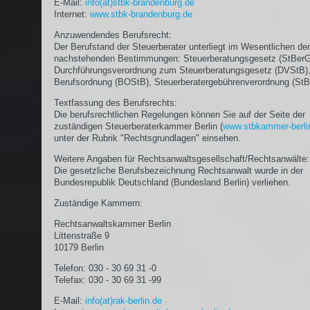
E-Mail:
info(at)stbk-brandenburg.de
Internet:
www.stbk-brandenburg.de
Anzuwendendes Berufsrecht:
Der Berufstand der Steuerberater unterliegt im Wesentlichen de
nachstehenden Bestimmungen: Steuerberatungsgesetz (StBerG
Durchführungsverordnung zum Steuerberatungsgesetz (DVStB)
Berufsordnung (BOStB), Steuerberatergebührenverordnung (St
Textfassung des Berufsrechts:
Die berufsrechtlichen Regelungen können Sie auf der Seite der
zuständigen Steuerberaterkammer Berlin (
www.stbkammer-berli
unter der Rubrik "Rechtsgrundlagen" einsehen.
Weitere Angaben für Rechtsanwaltsgesellschaft/Rechtsanwälte:
Die gesetzliche Berufsbezeichnung Rechtsanwalt wurde in der
Bundesrepublik Deutschland (Bundesland Berlin) verliehen.
Zuständige Kammern:
Rechtsanwaltskammer Berlin
Littenstraße 9
10179 Berlin
Telefon: 030 - 30 69 31 -0
Telefax: 030 - 30 69 31 -99
E-Mail:
info(at)rak-berlin.de