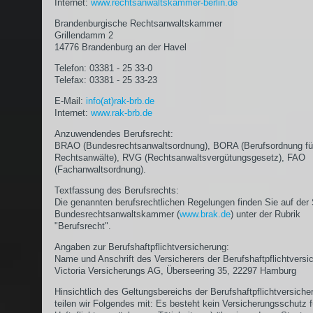
Internet:
www.rechtsanwaltskammer-berlin.de
Brandenburgische Rechtsanwaltskammer
Grillendamm 2
14776 Brandenburg an der Havel
Telefon: 03381 - 25 33-0
Telefax: 03381 - 25 33-23
E-Mail:
info(at)rak-brb.de
Internet:
www.rak-brb.de
Anzuwendendes Berufsrecht:
BRAO (Bundesrechtsanwaltsordnung), BORA (Berufsordnung fü
Rechtsanwälte), RVG (Rechtsanwaltsvergütungsgesetz), FAO
(Fachanwaltsordnung).
Textfassung des Berufsrechts:
Die genannten berufsrechtlichen Regelungen finden Sie auf der 
Bundesrechtsanwaltskammer (
www.brak.de
) unter der Rubrik
"Berufsrecht".
Angaben zur Berufshaftpflichtversicherung:
Name und Anschrift des Versicherers der Berufshaftpflichtversi
Victoria Versicherungs AG, Überseering 35, 22297 Hamburg
Hinsichtlich des Geltungsbereichs der Berufshaftpflichtversiche
teilen wir Folgendes mit: Es besteht kein Versicherungsschutz f