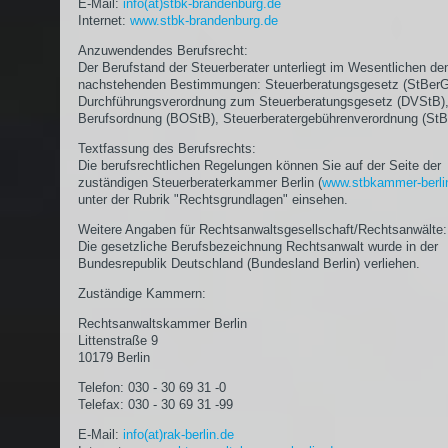
E-Mail:
info(at)stbk-brandenburg.de
Internet:
www.stbk-brandenburg.de
Anzuwendendes Berufsrecht:
Der Berufstand der Steuerberater unterliegt im Wesentlichen de
nachstehenden Bestimmungen: Steuerberatungsgesetz (StBerG
Durchführungsverordnung zum Steuerberatungsgesetz (DVStB)
Berufsordnung (BOStB), Steuerberatergebührenverordnung (St
Textfassung des Berufsrechts:
Die berufsrechtlichen Regelungen können Sie auf der Seite der
zuständigen Steuerberaterkammer Berlin (
www.stbkammer-berli
unter der Rubrik "Rechtsgrundlagen" einsehen.
Weitere Angaben für Rechtsanwaltsgesellschaft/Rechtsanwälte:
Die gesetzliche Berufsbezeichnung Rechtsanwalt wurde in der
Bundesrepublik Deutschland (Bundesland Berlin) verliehen.
Zuständige Kammern:
Rechtsanwaltskammer Berlin
Littenstraße 9
10179 Berlin
Telefon: 030 - 30 69 31 -0
Telefax: 030 - 30 69 31 -99
E-Mail:
info(at)rak-berlin.de