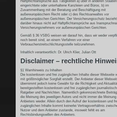
Haftpflichtansprüche aus Tätigkeiten a) über in anderen Staaten
eingerichtete oder unterhaltene Kanzleien und Büros, b) im
Zusammenhang mit der Beratung und Beschäftigung mit
außereuropäischem Recht oder c) des Rechtsanwaltes vor
außereuropäischen Gerichten. Der Versicherungsschutz bezieht
darüber hinaus nicht auf Haftpflichtansprüche aus Inanspruch
Versicherungsnehmers vor außereuropäischen Gerichten.
Gemäß § 36 VSBG weisen wir darauf hin, dass wir weder verpfli
noch bereit sind, an einem Verfahren vor einer
Verbraucherstreitschlichtungsstelle teilzunehmen.
Inhaltlich verantwortlich: Dr. Ulrich Klier, Julian Ott
Disclaimer – rechtliche Hinwe
§1 Warnhinweis zu Inhalten
Die kostenlosen und frei zugänglichen Inhalte dieser Webseite 
mit größtmöglicher Sorgfalt erstellt. Der Anbieter dieser Websei
übernimmt jedoch keine Gewähr für die Richtigkeit und Aktualitä
bereitgestellten kostenlosen und frei zugänglichen journalistisc
Ratgeber und Nachrichten. Namentlich gekennzeichnete Beiträ
die Meinung des jeweiligen Autors und nicht immer die Meinung
Anbieters wieder. Allein durch den Aufruf der kostenlosen und fr
zugänglichen Inhalte kommt keinerlei Vertragsverhältnis zwisc
Nutzer und dem Anbieter zustande, insoweit fehlt es am
Rechtsbindungswillen des Anbieters.