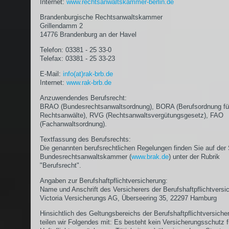
Internet:
www.rechtsanwaltskammer-berlin.de
Brandenburgische Rechtsanwaltskammer
Grillendamm 2
14776 Brandenburg an der Havel
Telefon: 03381 - 25 33-0
Telefax: 03381 - 25 33-23
E-Mail:
info(at)rak-brb.de
Internet:
www.rak-brb.de
Anzuwendendes Berufsrecht:
BRAO (Bundesrechtsanwaltsordnung), BORA (Berufsordnung fü
Rechtsanwälte), RVG (Rechtsanwaltsvergütungsgesetz), FAO
(Fachanwaltsordnung).
Textfassung des Berufsrechts:
Die genannten berufsrechtlichen Regelungen finden Sie auf der 
Bundesrechtsanwaltskammer (
www.brak.de
) unter der Rubrik
"Berufsrecht".
Angaben zur Berufshaftpflichtversicherung:
Name und Anschrift des Versicherers der Berufshaftpflichtversi
Victoria Versicherungs AG, Überseering 35, 22297 Hamburg
Hinsichtlich des Geltungsbereichs der Berufshaftpflichtversiche
teilen wir Folgendes mit: Es besteht kein Versicherungsschutz f