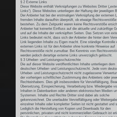
§ 2 Externe Links
Diese Website enthält Verknüpfungen zu Websites Dritter („exte
Links“). Diese Websites unterliegen der Haftung der jeweiligen B
Der Anbieter hat bei der erstmaligen Verknüpfung der externen L
fremden Inhalte daraufhin überprüft, ob etwaige Rechtsverstöße
bestehen. Zu dem Zeitpunkt waren keine Rechtsverstöße ersicht
Anbieter hat keinerlei Einfluss auf die aktuelle und zukünftige G
und auf die Inhalte der verknüpften Seiten. Das Setzen von ext
Links bedeutet nicht, dass sich der Anbieter die hinter dem Ver
Link liegenden Inhalte zu Eigen macht. Eine ständige Kontrolle 
externen Links ist für den Anbieter ohne konkrete Hinweise auf
Rechtsverstöße nicht zumutbar. Bei Kenntnis von Rechtsverst
werden jedoch derartige externe Links unverzüglich gelöscht.
§ 3 Urheber- und Leistungsschutzrechte
Die auf dieser Website veröffentlichten Inhalte unterliegen dem
deutschen Urheber- und Leistungsschutzrecht. Jede vom deuts
Urheber- und Leistungsschutzrecht nicht zugelassene Verwertu
der vorherigen schriftlichen Zustimmung des Anbieters oder jewe
Rechteinhabers. Dies gilt insbesondere für Vervielfältigung, Bea
Übersetzung, Einspeicherung, Verarbeitung bzw. Wiedergabe v
Inhalten in Datenbanken oder anderen elektronischen Medien u
Systemen. Inhalte und Rechte Dritter sind dabei als solche
gekennzeichnet. Die unerlaubte Vervielfältigung oder Weitergab
einzelner Inhalte oder kompletter Seiten ist nicht gestattet und s
Lediglich die Herstellung von Kopien und Downloads für den
persönlichen, privaten und nicht kommerziellen Gebrauch ist erl