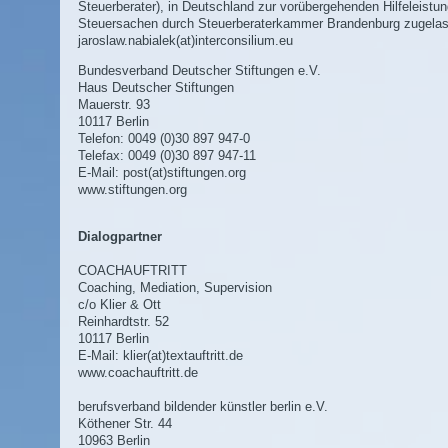
Steuerberater), in Deutschland zur vorübergehenden Hilfeleistun
Steuersachen durch Steuerberaterkammer Brandenburg zugela
jaroslaw.nabialek(at)interconsilium.eu
Bundesverband Deutscher Stiftungen e.V.
Haus Deutscher Stiftungen
Mauerstr. 93
10117 Berlin
Telefon: 0049 (0)30 897 947-0
Telefax: 0049 (0)30 897 947-11
E-Mail:
post(at)stiftungen.org
www.stiftungen.org
Dialogpartner
COACHAUFTRITT
Coaching, Mediation, Supervision
c/o Klier & Ott
Reinhardtstr. 52
10117 Berlin
E-Mail:
klier(at)textauftritt.de
www.coachauftritt.de
berufsverband bildender künstler berlin e.V.
Köthener Str. 44
10963 Berlin