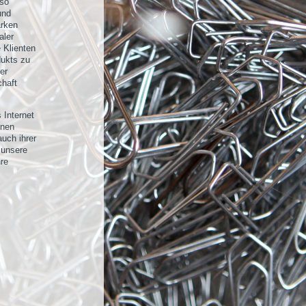
uso
und
arken
aler
e Klienten
dukts zu
er
haft
 Internet
nnen
auch ihrer
 unsere
hre