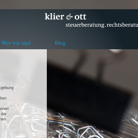
Wer wir sind
Blog
nsgebung
chen
genen
 der
chen