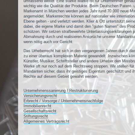
umfassend weiter. Eine starke Marke ist für Unternehmer gena
wichtig wie die Qualität der Produkte. Beim Deutschen Patent- 
Markenamt in München werden jedes Jahr rund 70.000 neue M
angemeldet. Markenrechte können auf nationaler wie internation
Ebene gelten - und verletzt werden. Klier & Ott unterstützt sein
dabei, die eigene Marke und damit den "guten Namen" des Pro
schützen. Wir setzen strafbewehrte Unterlassungserklärungen p
Abmahnung durch und realisieren Ansprüche unserer Mandantsc
wenn nötig auch vor Gericht.
Das Urheberrecht hat sich in den vergangenen Jahren durch das
zu einer überaus komplexen Materie gewandelt. Inzwischen kö
Künstler, Musiker, Schriftsteller und andere Urheber den Missbr
Werke oft nur noch auf dem Rechtsweg stoppen. Wir stellen für
Mandanten sicher, dass ihr geistiges Eigentum geschützt und i
Rechte auf diesem Gebiet gewahrt werden.
Unternehmenssanierung / Restrukturierung
Versicherungsrecht
Erbrecht / Vorsorge / Unternehmensnachfolge
Immobilienrecht
Gesellschaftsrecht
Stiftungsrecht
Allgemeines Vertragsrecht