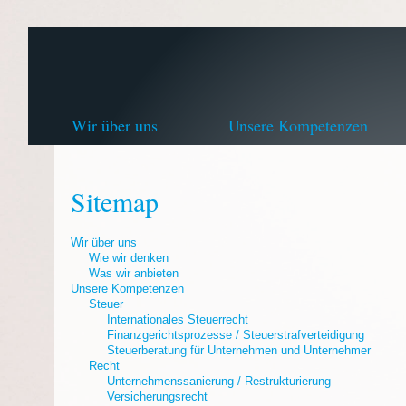
Wir über uns
Unsere Kompetenzen
Sitemap
Wir über uns
Wie wir denken
Was wir anbieten
Unsere Kompetenzen
Steuer
Internationales Steuerrecht
Finanzgerichtsprozesse / Steuerstrafverteidigung
Steuerberatung für Unternehmen und Unternehmer
Recht
Unternehmenssanierung / Restrukturierung
Versicherungsrecht