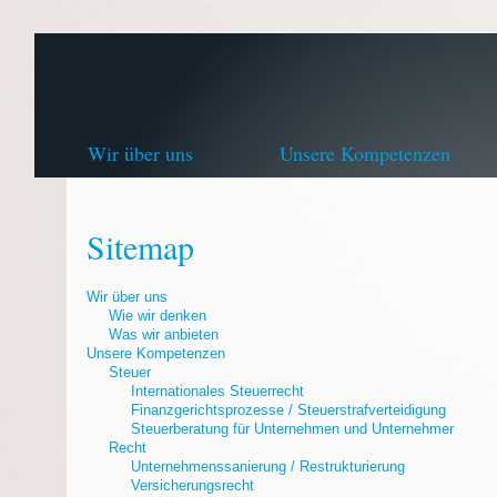
Wir über uns
Unsere Kompetenzen
Sitemap
Wir über uns
Wie wir denken
Was wir anbieten
Unsere Kompetenzen
Steuer
Internationales Steuerrecht
Finanzgerichtsprozesse / Steuerstrafverteidigung
Steuerberatung für Unternehmen und Unternehmer
Recht
Unternehmenssanierung / Restrukturierung
Versicherungsrecht