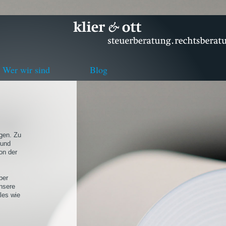
Wer wir sind
Blog
agen. Zu
 und
on der
ber
nsere
les wie