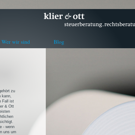
Wer wir sind
Blog
gehört zu
 kann,
 Fall ist
ier & Ott
eisten
htlichen
ichtigt.
ie - wenn
rn uns um