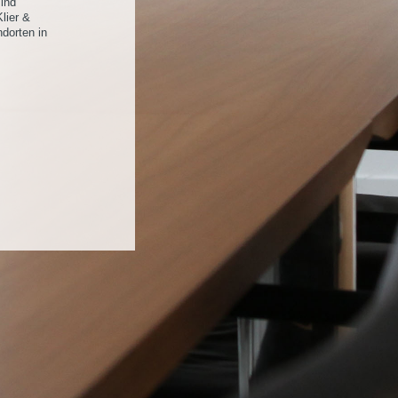
sind
lier &
ndorten in