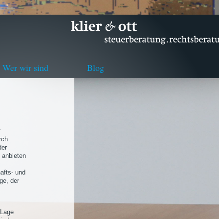
Wer wir sind
Blog
r
rch
der
 anbieten
afts- und
ge, der
 Lage