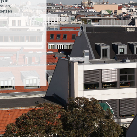
ngs im
heuen,
hsetzen