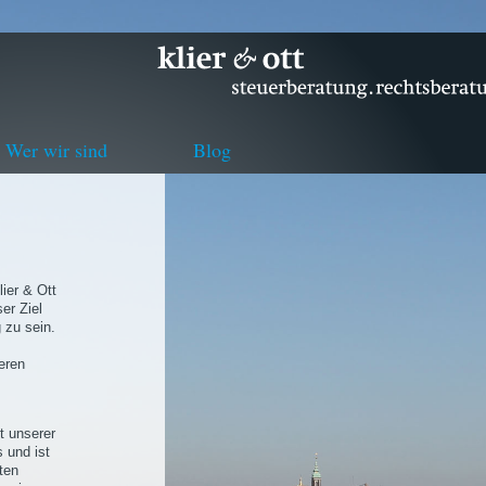
Wer wir sind
Blog
ier & Ott
er Ziel
 zu sein.
eren
t unserer
 und ist
ten