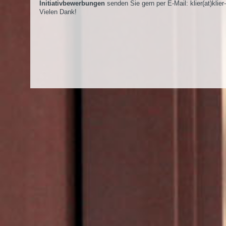
Initiativbewerbungen
senden Sie gern per E-Mail:
klier(at)klier
Vielen Dank!