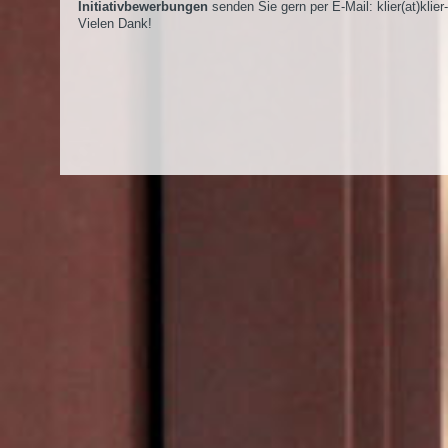
Initiativbewerbungen
senden Sie gern per E-Mail:
klier(at)klier
Vielen Dank!