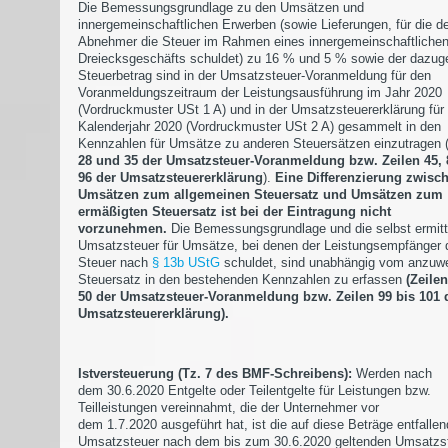
Die Bemessungsgrundlage zu den Umsätzen und
innergemeinschaftlichen Erwerben (sowie Lieferungen, für die de
Abnehmer die Steuer im Rahmen eines innergemeinschaftliche
Dreiecksgeschäfts schuldet) zu 16 % und 5 % sowie der dazug
Steuerbetrag sind in der Umsatzsteuer-Voranmeldung für den
Voranmeldungszeitraum der Leistungsausführung im Jahr 2020
(Vordruckmuster USt 1 A) und in der Umsatzsteuererklärung für
Kalenderjahr 2020 (Vordruckmuster USt 2 A) gesammelt in den
Kennzahlen für Umsätze zu anderen Steuersätzen einzutragen 
28 und 35 der Umsatzsteuer-Voranmeldung bzw. Zeilen 45,
96 der Umsatzsteuererklärung
).
Eine Differenzierung zwisc
Umsätzen zum allgemeinen Steuersatz und Umsätzen zum
ermäßigten Steuersatz ist bei der Eintragung nicht
vorzunehmen.
Die Bemessungsgrundlage und die selbst ermitt
Umsatzsteuer für Umsätze, bei denen der Leistungsempfänger 
Steuer nach
§ 13b UStG
schuldet, sind unabhängig vom anzu
Steuersatz in den bestehenden Kennzahlen zu erfassen
(Zeilen
50 der Umsatzsteuer-Voranmeldung bzw. Zeilen 99 bis 101 
Umsatzsteuererklärung).
Istversteuerung (Tz. 7 des BMF-Schreibens):
Werden nach
dem 30.6.2020 Entgelte oder Teilentgelte für Leistungen bzw.
Teilleistungen vereinnahmt, die der Unternehmer vor
dem 1.7.2020 ausgeführt hat, ist die auf diese Beträge entfalle
Umsatzsteuer nach dem bis zum 30.6.2020 geltenden Umsatzs