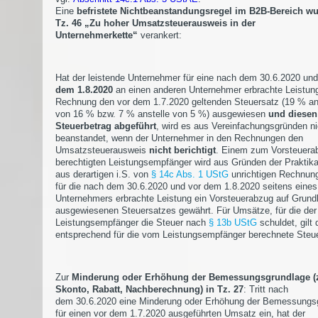
Eine
befristete Nichtbeanstandungsregel im B2B-Bereich wu
Tz. 46 „Zu hoher Umsatzsteuerausweis in der
Unternehmerkette“
verankert:
Hat der leistende Unternehmer für eine nach dem 30.6.2020 un
dem 1.8.2020
an einen anderen Unternehmer erbrachte Leistung
Rechnung den vor dem 1.7.2020 geltenden Steuersatz (19 % an
von 16 % bzw. 7 % anstelle von 5 %) ausgewiesen
und diesen
Steuerbetrag abgeführt
, wird es aus Vereinfachungsgründen ni
beanstandet, wenn der Unternehmer in den Rechnungen den
Umsatzsteuerausweis
nicht berichtigt
. Einem zum Vorsteuera
berechtigten Leistungsempfänger wird aus Gründen der Praktikab
aus derartigen i.S. von
§ 14c Abs. 1 UStG
unrichtigen Rechnun
für die nach dem 30.6.2020 und vor dem 1.8.2020 seitens eines
Unternehmers erbrachte Leistung ein Vorsteuerabzug auf Grund
ausgewiesenen Steuersatzes gewährt. Für Umsätze, für die der
Leistungsempfänger die Steuer nach
§ 13b UStG
schuldet, gilt 
entsprechend für die vom Leistungsempfänger berechnete Steue
Zur
Minderung oder Erhöhung der Bemessungsgrundlage (
Skonto, Rabatt, Nachberechnung) in Tz. 27
: Tritt nach
dem 30.6.2020 eine Minderung oder Erhöhung der Bemessungs
für einen vor dem 1.7.2020 ausgeführten Umsatz ein, hat der