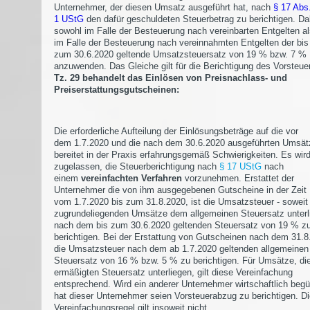
Unternehmer, der diesen Umsatz ausgeführt hat, nach
§ 17 Abs
1 UStG
den dafür geschuldeten Steuerbetrag zu berichtigen. Dab
sowohl im Falle der Besteuerung nach vereinbarten Entgelten a
im Falle der Besteuerung nach vereinnahmten Entgelten der bis
zum 30.6.2020 geltende Umsatzsteuersatz von 19 % bzw. 7 %
anzuwenden. Das Gleiche gilt für die Berichtigung des Vorsteu
Tz. 29 behandelt das Einlösen von Preisnachlass- und
Preiserstattungsgutscheinen:
Die erforderliche Aufteilung der Einlösungsbeträge auf die vor
dem 1.7.2020 und die nach dem 30.6.2020 ausgeführten Umsät
bereitet in der Praxis erfahrungsgemäß Schwierigkeiten. Es wir
zugelassen, die Steuerberichtigung nach
§ 17 UStG
nach
einem
vereinfachten Verfahren
vorzunehmen. Erstattet der
Unternehmer die von ihm ausgegebenen Gutscheine in der Zeit
vom 1.7.2020 bis zum 31.8.2020, ist die Umsatzsteuer - soweit
zugrundeliegenden Umsätze dem allgemeinen Steuersatz unterl
nach dem bis zum 30.6.2020 geltenden Steuersatz von 19 % z
berichtigen. Bei der Erstattung von Gutscheinen nach dem 31.8
die Umsatzsteuer nach dem ab 1.7.2020 geltenden allgemeinen
Steuersatz von 16 % bzw. 5 % zu berichtigen. Für Umsätze, d
ermäßigten Steuersatz unterliegen, gilt diese Vereinfachung
entsprechend. Wird ein anderer Unternehmer wirtschaftlich begü
hat dieser Unternehmer seien Vorsteuerabzug zu berichtigen. D
Vereinfachungsregel gilt insoweit nicht.