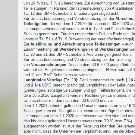
von 19 % bzw. 7 % zu berechnen. Zur Abrechnung von Leistun
Teilleistungen im Rahmen der Istversteuerung von Anzahlungen 
Tz. 12 des BMF-Schreibens Erläuterungen abgedruckt.
Zur Umsatzbesteuerung und Vorsteuerabzug bei der
Abrechnu
Teilentgelten
, die vor dem 1.7.2020 für nach dem 30.6.2020 au
Leistungen vereinnahmt werden, wird in Tz. 8 und 9 des Schrei
Stellung genommen. Für den umgekehrten Fall am Ende des Ja
verweist Tz. 51 auf Tz. 9 (Anwendung der Vereinfachungsregel)
Zur
Ausführung und Abrechnung von Teilleistungen
– auch 
Zusammenhang mit
Werklieferungen und Werkleistungen
wer
Tz. 20 und 21 des BMF-Schreibens Ausführungen geschildert.
Zur Umsatzbesteuerung und Vorsteuerabzug bei der Erteilung
von
Vorausrechnungen
für nach dem 30.6.2020 ausgeführte L
wird auf die Entgeltsvereinnahmung abgestellt. Hierzu wird auf 
und 11 des BMF-Schreibens verwiesen.
Langfristige Verträge (Tz. 13):
Der Unternehmer ist nach §
14
A
und §
14a
UStG berechtigt und ggf. verpflichtet, über Leistunge
(Lieferungen, sonstige Leistungen und ggf. Teilleistungen), die 
dem 30.6.2020 ausgeführt werden, Rechnungen zu erteilen, in d
Umsatzsteuer mit den nach dem 30.6.2020 und vor
dem 1.1.2021 befristet geltenden Umsatzsteuersätzen von 16 
% ausgewiesen ist. Das gilt auch, wenn die Verträge über diese
Leistungen vor dem 1.7.2020 geschlossen worden sind und dab
den bis dahin geltenden Umsatzsteuersätzen (19 % bzw. 7 %)
ausgegangen worden ist. Aus der Regelung über den Steuerausw
aber nicht, dass die Unternehmer verpflichtet sind, bei der Abr