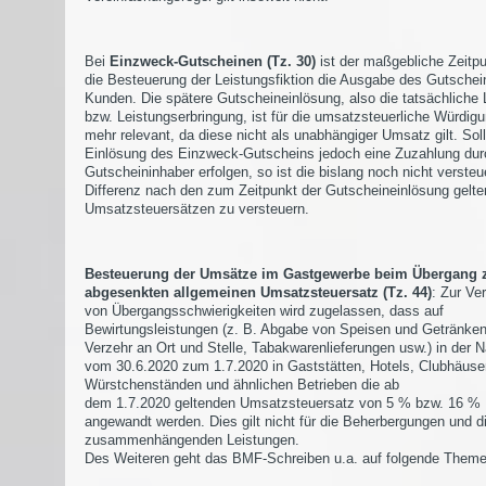
Bei
Einzweck-Gutscheinen (Tz. 30)
ist der maßgebliche Zeitpu
die Besteuerung der Leistungsfiktion die Ausgabe des Gutschei
Kunden. Die spätere Gutscheineinlösung, also die tatsächliche 
bzw. Leistungserbringung, ist für die umsatzsteuerliche Würdigu
mehr relevant, da diese nicht als unabhängiger Umsatz gilt. Soll
Einlösung des Einzweck-Gutscheins jedoch eine Zuzahlung dur
Gutscheininhaber erfolgen, so ist die bislang noch nicht versteu
Differenz nach den zum Zeitpunkt der Gutscheineinlösung gelt
Umsatzsteuersätzen zu versteuern.
Besteuerung der Umsätze im Gastgewerbe beim Übergang
abgesenkten allgemeinen Umsatzsteuersatz (Tz. 44)
: Zur Ve
von Übergangsschwierigkeiten wird zugelassen, dass auf
Bewirtungsleistungen (z. B. Abgabe von Speisen und Getränke
Verzehr an Ort und Stelle, Tabakwarenlieferungen usw.) in der 
vom 30.6.2020 zum 1.7.2020 in Gaststätten, Hotels, Clubhäuse
Würstchenständen und ähnlichen Betrieben die ab
dem 1.7.2020 geltenden Umsatzsteuersatz von 5 % bzw. 16 %
angewandt werden. Dies gilt nicht für die Beherbergungen und d
zusammenhängenden Leistungen.
Des Weiteren geht das BMF-Schreiben u.a. auf folgende Theme