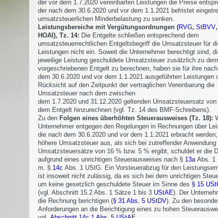
der vor dem 1.7.2020 vereinbarten Leistungen die Preise entsp
der nach dem 30.6.2020 und vor dem 1.1.2021 befristet eingetr
umsatzsteuerlichen Minderbelastung zu senken.
Leistungsbereiche mit Vergütungsordnungen (
RVG
,
StBVV
HOAI), Tz. 14:
Die Entgelte schließen entsprechend dem
umsatzsteuerrechtlichen Entgeltsbegriff die Umsatzsteuer für d
Leistungen nicht ein. Soweit die Unternehmer berechtigt sind, di
jeweilige Leistung geschuldete Umsatzsteuer zusätzlich zu de
vorgeschriebenen Entgelt zu berechnen, haben sie für ihre nach
dem 30.6.2020 und vor dem 1.1.2021 ausgeführten Leistungen 
Rücksicht auf den Zeitpunkt der vertraglichen Vereinbarung die
Umsatzsteuer nach dem zwischen
dem 1.7.2020 und 31.12.2020 geltenden Umsatzsteuersatz von
dem Entgelt hinzurechnen (vgl. Tz. 14 des BMF-Schreibens).
Zu den
Folgen eines überhöhten Steuerausweises (Tz. 18):
W
Unternehmer entgegen den Regelungen in Rechnungen über Lei
die nach dem 30.6.2020 und vor dem 1.1.2021 erbracht werden,
höhere Umsatzsteuer aus, als sich bei zutreffender Anwendung 
Umsatzsteuersätze von 16 % bzw. 5 % ergibt, schuldet er die D
aufgrund eines unrichtigen Steuerausweises nach §
13a
Abs. 1 N
m. §
14c
Abs. 1 UStG. Ein Vorsteuerabzug für den Leistungse
ist insoweit nicht zulässig, da es sich bei dem unrichtigen Steu
um keine gesetzlich geschuldete Steuer im Sinne des
§ 15 US
(vgl. Abschnitt 15.2 Abs. 1 Sätze 1 bis 3
UStAE
). Der Unterne
die Rechnung berichtigen (
§ 31 Abs. 5 UStDV
). Zu den besonde
Anforderungen an die Berichtigung eines zu hohen Steuerauswe
vgl.
Abschnitt 14c.1 Abs. 5 UStAE
.