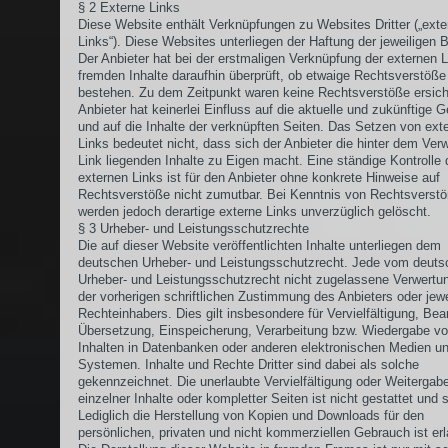
§ 2 Externe Links
Diese Website enthält Verknüpfungen zu Websites Dritter („exte
Links“). Diese Websites unterliegen der Haftung der jeweiligen B
Der Anbieter hat bei der erstmaligen Verknüpfung der externen L
fremden Inhalte daraufhin überprüft, ob etwaige Rechtsverstöße
bestehen. Zu dem Zeitpunkt waren keine Rechtsverstöße ersicht
Anbieter hat keinerlei Einfluss auf die aktuelle und zukünftige G
und auf die Inhalte der verknüpften Seiten. Das Setzen von ext
Links bedeutet nicht, dass sich der Anbieter die hinter dem Ver
Link liegenden Inhalte zu Eigen macht. Eine ständige Kontrolle 
externen Links ist für den Anbieter ohne konkrete Hinweise auf
Rechtsverstöße nicht zumutbar. Bei Kenntnis von Rechtsverst
werden jedoch derartige externe Links unverzüglich gelöscht.
§ 3 Urheber- und Leistungsschutzrechte
Die auf dieser Website veröffentlichten Inhalte unterliegen dem
deutschen Urheber- und Leistungsschutzrecht. Jede vom deuts
Urheber- und Leistungsschutzrecht nicht zugelassene Verwertu
der vorherigen schriftlichen Zustimmung des Anbieters oder jewe
Rechteinhabers. Dies gilt insbesondere für Vervielfältigung, Bea
Übersetzung, Einspeicherung, Verarbeitung bzw. Wiedergabe v
Inhalten in Datenbanken oder anderen elektronischen Medien u
Systemen. Inhalte und Rechte Dritter sind dabei als solche
gekennzeichnet. Die unerlaubte Vervielfältigung oder Weitergab
einzelner Inhalte oder kompletter Seiten ist nicht gestattet und s
Lediglich die Herstellung von Kopien und Downloads für den
persönlichen, privaten und nicht kommerziellen Gebrauch ist erl