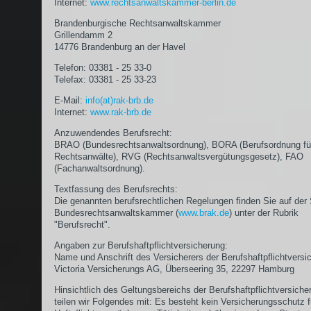
Internet:
www.rechtsanwaltskammer-berlin.de
Brandenburgische Rechtsanwaltskammer
Grillendamm 2
14776 Brandenburg an der Havel
Telefon: 03381 - 25 33-0
Telefax: 03381 - 25 33-23
E-Mail:
info(at)rak-brb.de
Internet:
www.rak-brb.de
Anzuwendendes Berufsrecht:
BRAO (Bundesrechtsanwaltsordnung), BORA (Berufsordnung fü
Rechtsanwälte), RVG (Rechtsanwaltsvergütungsgesetz), FAO
(Fachanwaltsordnung).
Textfassung des Berufsrechts:
Die genannten berufsrechtlichen Regelungen finden Sie auf der 
Bundesrechtsanwaltskammer (
www.brak.de
) unter der Rubrik
"Berufsrecht".
Angaben zur Berufshaftpflichtversicherung:
Name und Anschrift des Versicherers der Berufshaftpflichtversi
Victoria Versicherungs AG, Überseering 35, 22297 Hamburg
Hinsichtlich des Geltungsbereichs der Berufshaftpflichtversiche
teilen wir Folgendes mit: Es besteht kein Versicherungsschutz f