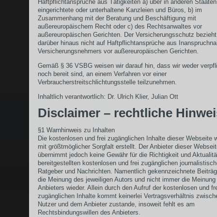
Haftpflichtansprüche aus Tätigkeiten a) über in anderen Staaten
eingerichtete oder unterhaltene Kanzleien und Büros, b) im
Zusammenhang mit der Beratung und Beschäftigung mit
außereuropäischem Recht oder c) des Rechtsanwaltes vor
außereuropäischen Gerichten. Der Versicherungsschutz bezieht
darüber hinaus nicht auf Haftpflichtansprüche aus Inanspruch
Versicherungsnehmers vor außereuropäischen Gerichten.
Gemäß § 36 VSBG weisen wir darauf hin, dass wir weder verpfli
noch bereit sind, an einem Verfahren vor einer
Verbraucherstreitschlichtungsstelle teilzunehmen.
Inhaltlich verantwortlich: Dr. Ulrich Klier, Julian Ott
Disclaimer – rechtliche Hinwe
§1 Warnhinweis zu Inhalten
Die kostenlosen und frei zugänglichen Inhalte dieser Webseite 
mit größtmöglicher Sorgfalt erstellt. Der Anbieter dieser Websei
übernimmt jedoch keine Gewähr für die Richtigkeit und Aktualitä
bereitgestellten kostenlosen und frei zugänglichen journalistisc
Ratgeber und Nachrichten. Namentlich gekennzeichnete Beiträ
die Meinung des jeweiligen Autors und nicht immer die Meinung
Anbieters wieder. Allein durch den Aufruf der kostenlosen und fr
zugänglichen Inhalte kommt keinerlei Vertragsverhältnis zwisc
Nutzer und dem Anbieter zustande, insoweit fehlt es am
Rechtsbindungswillen des Anbieters.