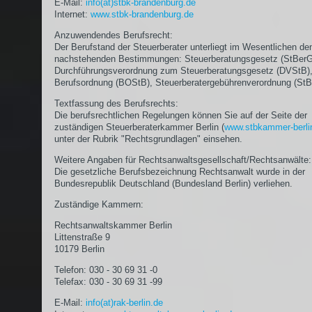
E-Mail:
info(at)stbk-brandenburg.de
Internet:
www.stbk-brandenburg.de
Anzuwendendes Berufsrecht:
Der Berufstand der Steuerberater unterliegt im Wesentlichen de
nachstehenden Bestimmungen: Steuerberatungsgesetz (StBerG
Durchführungsverordnung zum Steuerberatungsgesetz (DVStB)
Berufsordnung (BOStB), Steuerberatergebührenverordnung (St
Textfassung des Berufsrechts:
Die berufsrechtlichen Regelungen können Sie auf der Seite der
zuständigen Steuerberaterkammer Berlin (
www.stbkammer-berli
unter der Rubrik "Rechtsgrundlagen" einsehen.
Weitere Angaben für Rechtsanwaltsgesellschaft/Rechtsanwälte:
Die gesetzliche Berufsbezeichnung Rechtsanwalt wurde in der
Bundesrepublik Deutschland (Bundesland Berlin) verliehen.
Zuständige Kammern:
Rechtsanwaltskammer Berlin
Littenstraße 9
10179 Berlin
Telefon: 030 - 30 69 31 -0
Telefax: 030 - 30 69 31 -99
E-Mail:
info(at)rak-berlin.de