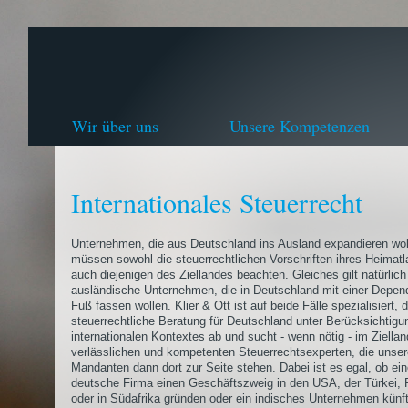
Wir über uns
Unsere Kompetenzen
Internationales Steuerrecht
Unternehmen, die aus Deutschland ins Ausland expandieren wol
müssen sowohl die steuerrechtlichen Vorschriften ihres Heimatl
auch diejenigen des Ziellandes beachten. Gleiches gilt natürlich
ausländische Unternehmen, die in Deutschland mit einer Depe
Fuß fassen wollen. Klier & Ott ist auf beide Fälle spezialisiert, 
steuerrechtliche Beratung für Deutschland unter Berücksichtigu
internationalen Kontextes ab und sucht - wenn nötig - im Ziella
verlässlichen und kompetenten Steuerrechtsexperten, die unse
Mandanten dann dort zur Seite stehen. Dabei ist es egal, ob ei
deutsche Firma einen Geschäftszweig in den USA, der Türkei, 
oder in Südafrika gründen oder ein indisches Unternehmen künf