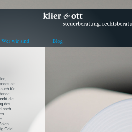
Wer wir sind
Blog
len,
andes als
 auch für
ndance
deckt die
ng des
nd nach
ren
ne
Polen
tig Geld