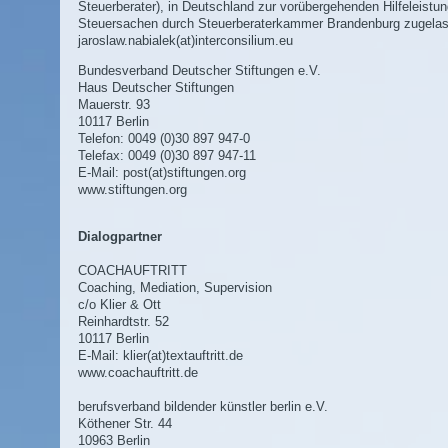
Steuerberater), in Deutschland zur vorübergehenden Hilfeleistun
Steuersachen durch Steuerberaterkammer Brandenburg zugela
jaroslaw.nabialek(at)interconsilium.eu
Bundesverband Deutscher Stiftungen e.V.
Haus Deutscher Stiftungen
Mauerstr. 93
10117 Berlin
Telefon: 0049 (0)30 897 947-0
Telefax: 0049 (0)30 897 947-11
E-Mail:
post(at)stiftungen.org
www.stiftungen.org
Dialogpartner
COACHAUFTRITT
Coaching, Mediation, Supervision
c/o Klier & Ott
Reinhardtstr. 52
10117 Berlin
E-Mail:
klier(at)textauftritt.de
www.coachauftritt.de
berufsverband bildender künstler berlin e.V.
Köthener Str. 44
10963 Berlin