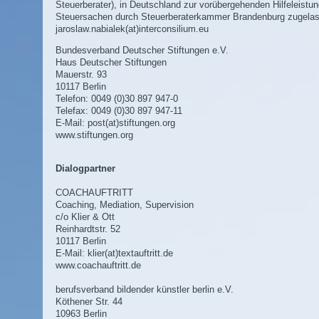
Steuerberater), in Deutschland zur vorübergehenden Hilfeleistun
Steuersachen durch Steuerberaterkammer Brandenburg zugela
jaroslaw.nabialek(at)interconsilium.eu
Bundesverband Deutscher Stiftungen e.V.
Haus Deutscher Stiftungen
Mauerstr. 93
10117 Berlin
Telefon: 0049 (0)30 897 947-0
Telefax: 0049 (0)30 897 947-11
E-Mail:
post(at)stiftungen.org
www.stiftungen.org
Dialogpartner
COACHAUFTRITT
Coaching, Mediation, Supervision
c/o Klier & Ott
Reinhardtstr. 52
10117 Berlin
E-Mail:
klier(at)textauftritt.de
www.coachauftritt.de
berufsverband bildender künstler berlin e.V.
Köthener Str. 44
10963 Berlin