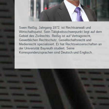
Swen Reißig, Jahrgang 1972, ist Rechtsanwalt und
Wirtschaftsjurist. Sein Tätigkeitsschwerpunkt liegt auf dem
Gebiet des Zivilrechts. Reißig ist auf Vertragsrecht,
Gewerblichen Rechtschutz, Gesellschaftsrecht und
Medienrecht spezialisiert. Er hat Rechtswissenschaften an
der Universität Bayreuth studiert. Seine
Korrespondenzsprachen sind Deutsch und Englisch.