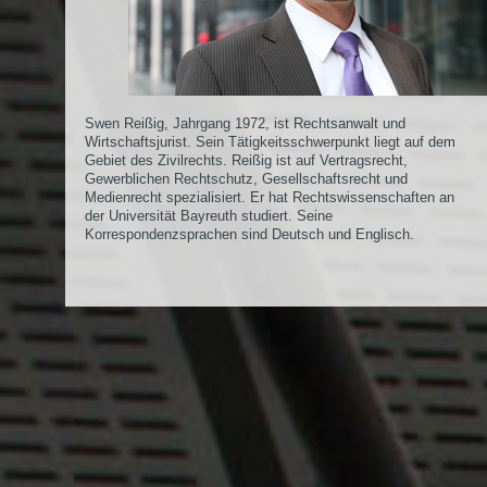
Swen Reißig, Jahrgang 1972, ist Rechtsanwalt und
Wirtschaftsjurist. Sein Tätigkeitsschwerpunkt liegt auf dem
Gebiet des Zivilrechts. Reißig ist auf Vertragsrecht,
Gewerblichen Rechtschutz, Gesellschaftsrecht und
Medienrecht spezialisiert. Er hat Rechtswissenschaften an
der Universität Bayreuth studiert. Seine
Korrespondenzsprachen sind Deutsch und Englisch.