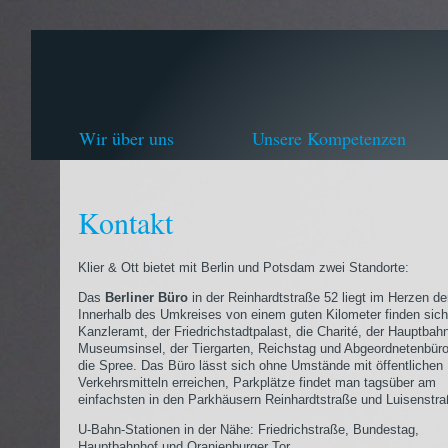
Wir über uns
Unsere Kompetenzen
Kontakt
Klier & Ott bietet mit Berlin und Potsdam zwei Standorte:
Das
Berliner Büro
in der Reinhardtstraße 52 liegt im Herzen de
Innerhalb des Umkreises von einem guten Kilometer finden sic
Kanzleramt, der Friedrichstadtpalast, die Charité, der Hauptbahn
Museumsinsel, der Tiergarten, Reichstag und Abgeordnetenbür
die Spree. Das Büro lässt sich ohne Umstände mit öffentlichen
Verkehrsmitteln erreichen, Parkplätze findet man tagsüber am
einfachsten in den Parkhäusern Reinhardtstraße und Luisenstra
U-Bahn-Stationen in der Nähe: Friedrichstraße, Bundestag,
Hauptbahnhof und Oranienburger Tor