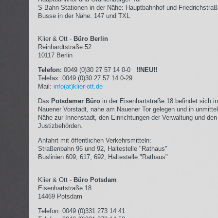
S-Bahn-Stationen in der Nähe: Hauptbahnhof und Friedrichstra
Busse in der Nähe: 147 und TXL
Klier & Ott -
Büro Berlin
Reinhardtstraße 52
10117 Berlin
Telefon:
0049 (0)30 27 57 14 0-0
!!NEU!!
Telefax: 0049 (0)30 27 57 14 0-29
Mail:
info(at)klier-ott.de
Das
Potsdamer Büro
in der Eisenhartstraße 18 befindet sich in
Nauener Vorstadt, nahe am Nauener Tor gelegen und in unmittel
Nähe zur Innenstadt, den Einrichtungen der Verwaltung und den
Justizbehörden.
Anfahrt mit öffentlichen Verkehrsmitteln:
Straßenbahn 96 und 92, Haltestelle "Rathaus"
Buslinien 609, 617, 692, Haltestelle "Rathaus"
Klier & Ott -
Büro Potsdam
Eisenhartstraße 18
14469 Potsdam
Telefon: 0049 (0)331 273 14 41