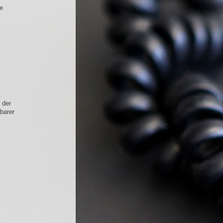
ße
 der
barer