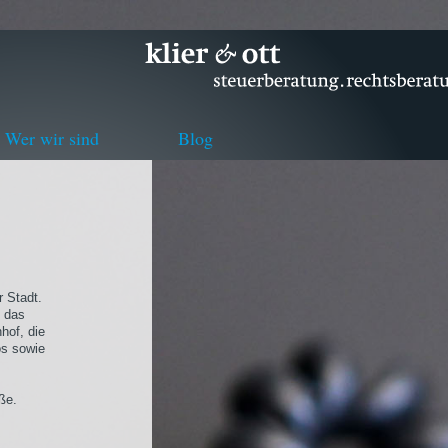
Wer wir sind
Blog
r Stadt.
h das
hof, die
os sowie
ße.