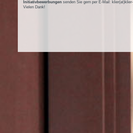
Initiativbewerbungen
senden Sie gern per E-Mail:
klier(at)klier
Vielen Dank!