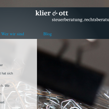
Wer wir sind
Blog
er
 hat sich
ch. Wir
n
iert